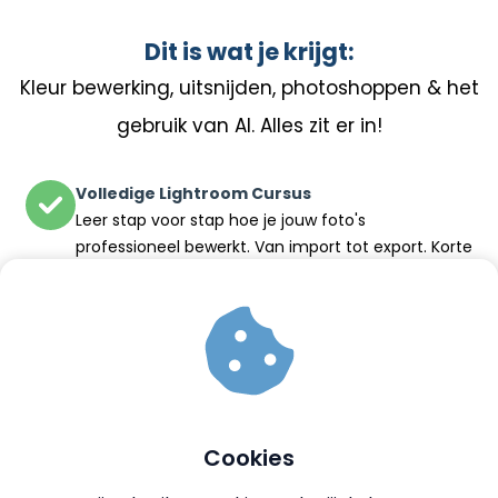
Dit is wat je krijgt:
Kleur bewerking, uitsnijden, photoshoppen & het
gebruik van AI. Alles zit er in!
Volledige Lightroom Cursus
Leer stap voor stap hoe je jouw foto's
professioneel bewerkt. Van import tot export. Korte
& duidelijke lessen, alle thema's komen aan bod!
Denk aan kleurbewerking, rechtzetten, het
gebruiken van maskers, importeren, exporteren en
het gebruik van presets!
Bekijk de inhoud van de modules hier onder
Cookies
RAW Oefenfoto’s