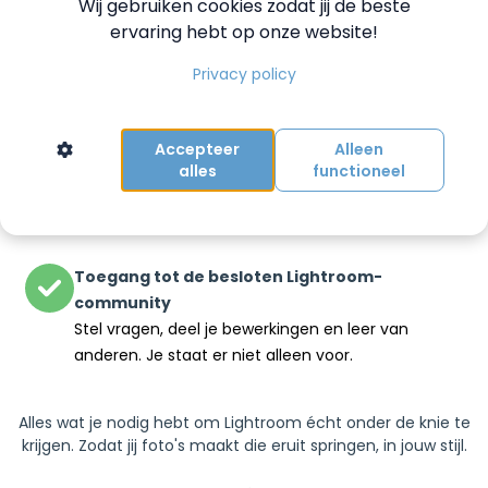
Wij gebruiken cookies zodat jij de beste
Oefen direct met 4 RAW-foto’s die je mag
ervaring hebt op onze website!
gebruiken om mee te leren, zonder risico op je
eigen werk.
Privacy policy
Meekijk cursus lightroom boek
Accepteer
Alleen
Alle Lightroom-termen helder uitgelegd, ook op
alles
functioneel
papier. Te downloaden op je mobiel. Zodat je nooit
meer hoeft te gissen wat iets betekent.
Toegang tot de besloten Lightroom-
community
Stel vragen, deel je bewerkingen en leer van
anderen. Je staat er niet alleen voor.
Alles wat je nodig hebt om Lightroom écht onder de knie te
krijgen. Zodat jij foto's maakt die eruit springen, in jouw stijl.