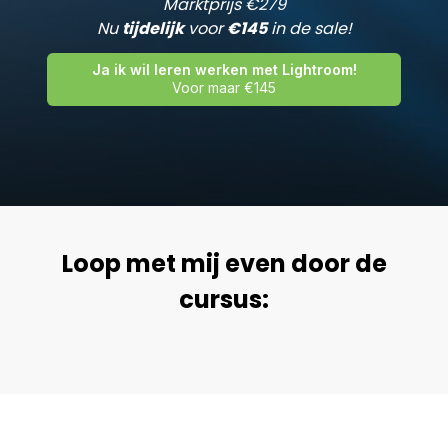
Marktprijs €279
Nu
tijdelijk
voor
€145
in de sale!
Ja ik wil leren werken met Lightroom!
Voor maar €145
Loop met mij even door de
cursus: