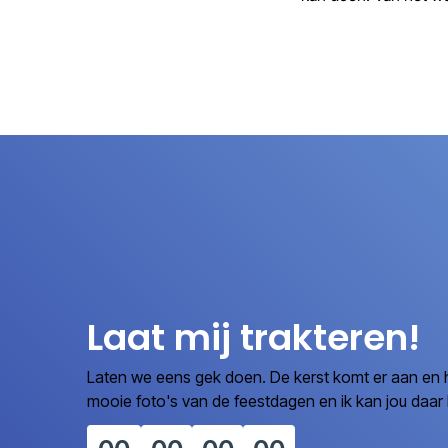
Laat mij trakteren!
Laten we eens gek doen. De kerst komt er aan en het
mooie foto's van de feestdagen en ik kan jou daar b