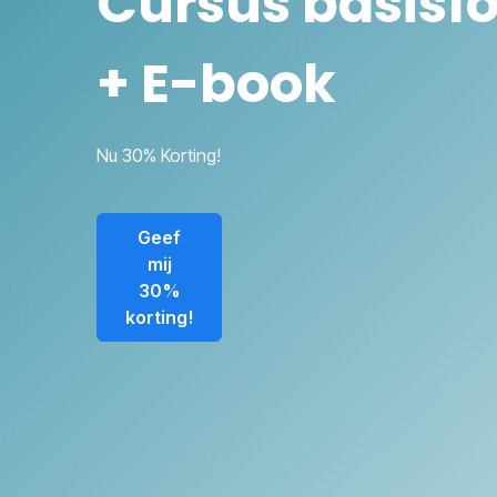
Cursus basisfo
+ E-book
Nu 30% Korting!
Geef
mij
30%
korting!