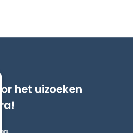
oor het uizoeken
ra!
mera.