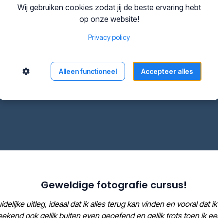
Wij gebruiken cookies zodat jij de beste ervaring hebt
Leer over de specificaties van een camera en wat d
op onze website!
Weet ook waar je op moet letten als je een twee
Zorg voor foto's met kwaliteit door de juiste camer
Privacy policy
Zie welke camera's ik jou aanraad en waar je die 
Maak gebruik van de actie!
Alleen functioneel
Accepteer alles
Geweldige fotografie cursus!
delijke uitleg, ideaal dat ik alles terug kan vinden en vooral dat 
ekend ook gelijk buiten even geoefend en gelijk trots toen ik e