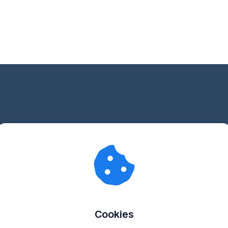
Nu met gratis gids v
van een goede came
Vind een camera binnen jouw budget die bij jou past!
Cookies
Krijg advies voor het uitzoeken van een goede ca