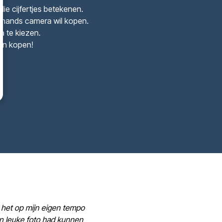
ie cijfertjes betekenen.
dehands camera wil kopen.
a te kiezen.
kan kopen!
ik het op mijn eigen tempo
en leuke foto had kunnen