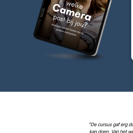
"De cursus gaf erg dui
kan doen. Van het we