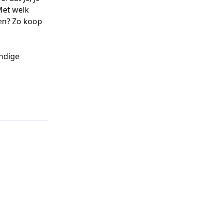
Met welk
pen? Zo koop
andige
!