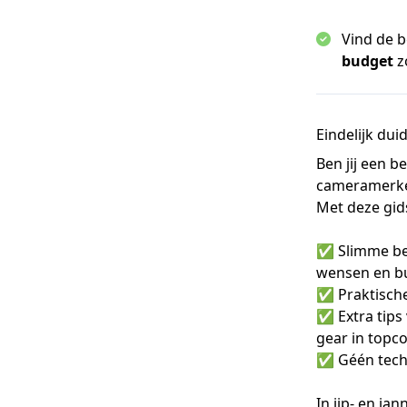
Vind de 
budget
z
Eindelijk dui
Ben jij een b
cameramerke
Met deze gids
✅ Slimme bes
wensen en b
✅ Praktische 
✅ Extra tip
gear in topco
✅ Géén techn
In jip- en jan