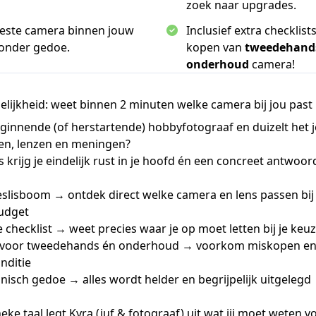
zoek naar upgrades.
beste camera binnen jouw
Inclusief extra checklist
onder gedoe.
kopen van
tweedehand
onderhoud
camera!
delijkheid: weet binnen 2 minuten welke camera bij jou past
eginnende (of herstartende) hobbyfotograaf en duizelt het j
n, lenzen en meningen?
 krijg je eindelijk rust in je hoofd én een concreet antwoor
lisboom → ontdek direct welke camera en lens passen bij
udget
checklist → weet precies waar je op moet letten bij je keu
s voor tweedehands én onderhoud → voorkom miskopen en
nditie
isch gedoe → alles wordt helder en begrijpelijk uitgelegd
neke taal legt Kyra (juf & fotograaf) uit wat jij moet weten vo