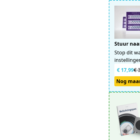
Stuur naar
Stop dit w
instelling
€ 17,99
€ 
Nog maar