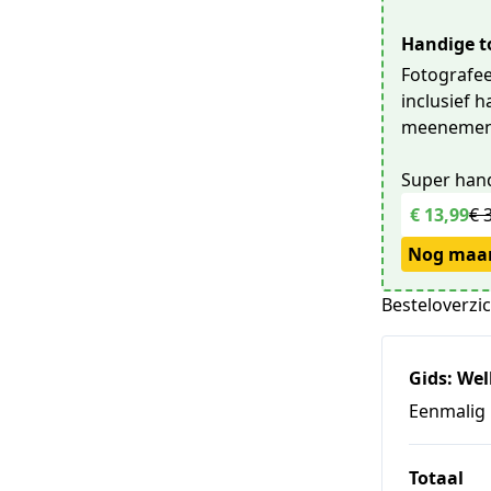
Handige to
Fotografeer
inclusief h
meenemen i
Super hand
€ 13,99
€ 
Nog maar
Besteloverzi
Gids: Wel
Eenmalig
Totaal