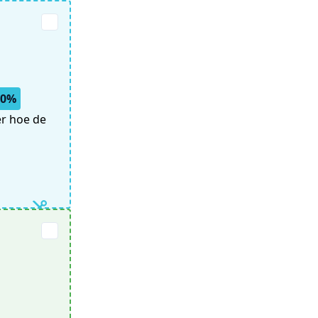
50%
er hoe de