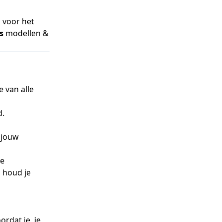
s voor het
s
modellen &
e van alle
d.
 jouw
ze
 houd je
ordat je, je