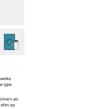
 welke
uw type
inners als
rafen op