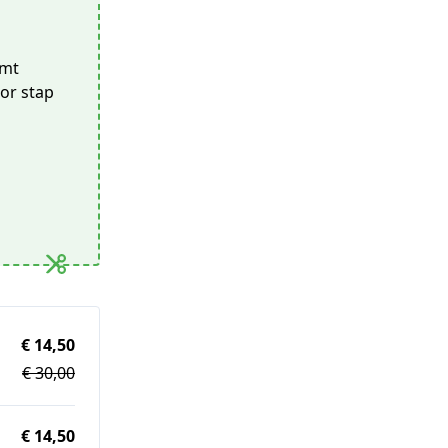
omt
oor stap
€ 14,50
€ 30,00
€ 14,50