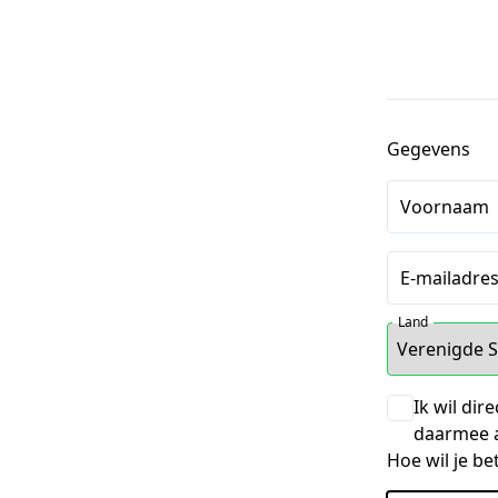
Gegevens
Voornaam
E-mailadre
Land
Ik wil dir
daarmee a
Hoe wil je be